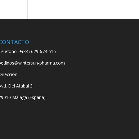
CONTACTO
Teléfono
+(34) 629 674 616
pedidos@wintersun-pharma.com
Dirección:
Avd. Del Atabal 3
29010 Málaga (España)