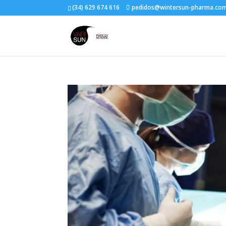
(34) 629 674 616
pedidos@wintersun-pharma.co