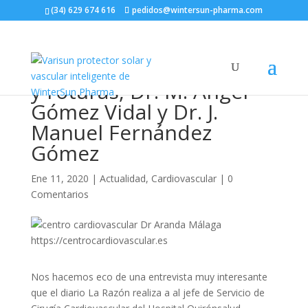
(34) 629 674 616
pedidos@wintersun-pharma.com
Los marcapasos sin
cables evitan infecciones
y roturas, Dr. M. Ángel
Gómez Vidal y Dr. J.
Manuel Fernández
Gómez
Ene 11, 2020
|
Actualidad
,
Cardiovascular
|
0
Comentarios
Nos hacemos eco de una entrevista muy interesante
que el diario La Razón realiza a al jefe de Servicio de